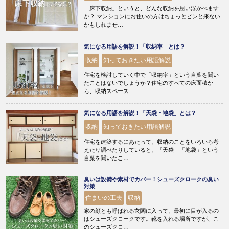
「床下収納」というと、どんな収納を思い浮かべます
か？ マンションにお住いの方はちょっとピンと来ない
かもしれませ…
気になる用語を解説！「収納率」とは？
収納
知っておきたい用語解説
住宅を検討していく中で「収納率」という言葉を聞い
たことはないでしょうか？住宅のすべての床面積か
ら、収納スペース…
気になる用語を解説！「天袋・地袋」とは？
収納
知っておきたい用語解説
住宅を建築するにあたって、収納のことをいろいろ考
えたり調べたりしていると、「天袋」「地袋」という
言葉を聞いたこ…
臭いは設備や素材でカバー！シューズクロークの臭い
対策
住まいの工夫
収納
家の顔とも呼ばれる玄関に入って、最初に目が入るの
はシューズクロークです。靴を入れる場所ですが、こ
のシューズクロ…