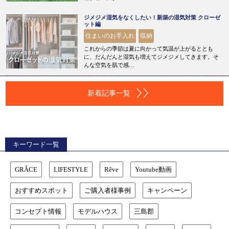
ジメジメ湿気をなくしたい！新築の湿気対策 クローゼ
ット編
住まいのお手入れ
収納
これからの季節は夏に向かって気温が上がるととも
に、だんだんと湿気も増えてジメジメしてきます。そ
んな空気を肌で感…
新着記事一覧
キーワード一覧
GRÂCE
LIFESTYLE
Rêve
Youtube動画
おすすめスポット
ご購入者様事例
キャンペーン
コンセプト情報
モデルハウス
三島郡