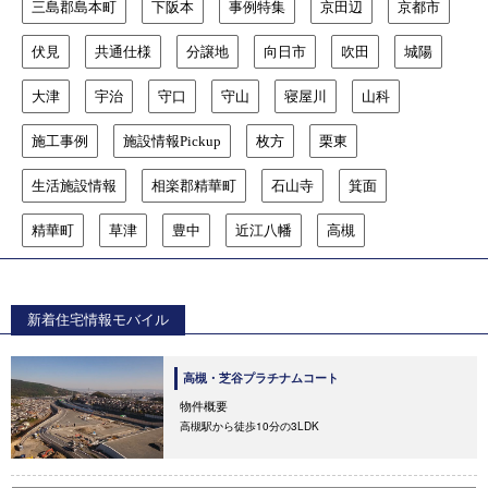
三島郡島本町
下阪本
事例特集
京田辺
京都市
伏見
共通仕様
分譲地
向日市
吹田
城陽
大津
宇治
守口
守山
寝屋川
山科
施工事例
施設情報Pickup
枚方
栗東
生活施設情報
相楽郡精華町
石山寺
箕面
精華町
草津
豊中
近江八幡
高槻
新着住宅情報モバイル
高槻・芝谷プラチナムコート
物件概要
高槻駅から徒歩10分の3LDK