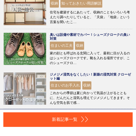
収納
知っておきたい用語解説
住宅を建築するにあたって、収納のことをいろいろ考
えたり調べたりしていると、「天袋」「地袋」という
言葉を聞いたこ…
臭いは設備や素材でカバー！シューズクロークの臭い
対策
住まいの工夫
収納
家の顔とも呼ばれる玄関に入って、最初に目が入るの
はシューズクロークです。靴を入れる場所ですが、こ
のシューズクロ…
ジメジメ湿気をなくしたい！新築の湿気対策 クローゼ
ット編
住まいのお手入れ
収納
これからの季節は夏に向かって気温が上がるととも
に、だんだんと湿気も増えてジメジメしてきます。そ
んな空気を肌で感…
新着記事一覧