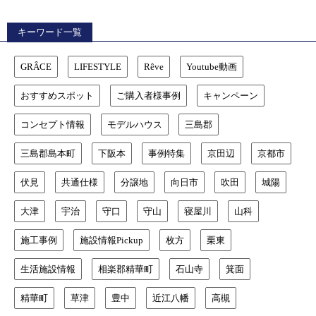
キーワード一覧
GRÂCE
LIFESTYLE
Rêve
Youtube動画
おすすめスポット
ご購入者様事例
キャンペーン
コンセプト情報
モデルハウス
三島郡
三島郡島本町
下阪本
事例特集
京田辺
京都市
伏見
共通仕様
分譲地
向日市
吹田
城陽
大津
宇治
守口
守山
寝屋川
山科
施工事例
施設情報Pickup
枚方
栗東
生活施設情報
相楽郡精華町
石山寺
箕面
精華町
草津
豊中
近江八幡
高槻