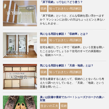
「床下収納」ってなに？どう使う？
収納
知っておきたい用語解説
「床下収納」というと、どんな収納を思い浮かべます
か？ マンションにお住いの方はちょっとピンと来ない
かもしれませ…
気になる用語を解説！「収納率」とは？
収納
知っておきたい用語解説
住宅を検討していく中で「収納率」という言葉を聞い
たことはないでしょうか？住宅のすべての床面積か
ら、収納スペース…
気になる用語を解説！「天袋・地袋」とは？
収納
知っておきたい用語解説
住宅を建築するにあたって、収納のことをいろいろ考
えたり調べたりしていると、「天袋」「地袋」という
言葉を聞いたこ…
臭いは設備や素材でカバー！シューズクロークの臭い
対策
住まいの工夫
収納