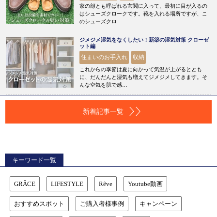
家の顔とも呼ばれる玄関に入って、最初に目が入るの
はシューズクロークです。靴を入れる場所ですが、こ
のシューズクロ…
ジメジメ湿気をなくしたい！新築の湿気対策 クローゼ
ット編
住まいのお手入れ
収納
これからの季節は夏に向かって気温が上がるととも
に、だんだんと湿気も増えてジメジメしてきます。そ
んな空気を肌で感…
新着記事一覧
キーワード一覧
GRÂCE
LIFESTYLE
Rêve
Youtube動画
おすすめスポット
ご購入者様事例
キャンペーン