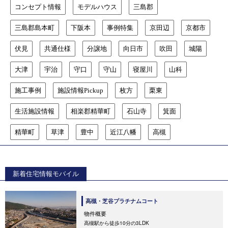
コンセプト情報
モデルハウス
三島郡
三島郡島本町
下阪本
事例特集
京田辺
京都市
伏見
共通仕様
分譲地
向日市
吹田
城陽
大津
宇治
守口
守山
寝屋川
山科
施工事例
施設情報Pickup
枚方
栗東
生活施設情報
相楽郡精華町
石山寺
箕面
精華町
草津
豊中
近江八幡
高槻
新着住宅情報モバイル
高槻・芝谷プラチナムコート
物件概要
高槻駅から徒歩10分の3LDK