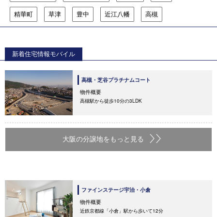
精華町
草津
豊中
近江八幡
高槻
新着住宅情報モバイル
高槻・芝谷プラチナムコート
物件概要
高槻駅から徒歩10分の3LDK
大阪の分譲地をもっと見る
ファインステージ宇治・小倉
物件概要
近鉄京都線「小倉」駅から歩いて12分