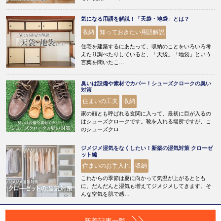
気になる用語を解説！「天袋・地袋」とは？
収納
知っておきたい用語解説
住宅を建築するにあたって、収納のことをいろいろ考
えたり調べたりしていると、「天袋」「地袋」という
言葉を聞いたこ…
臭いは設備や素材でカバー！シューズクロークの臭い
対策
住まいの工夫
収納
家の顔とも呼ばれる玄関に入って、最初に目が入るの
はシューズクロークです。靴を入れる場所ですが、こ
のシューズクロ…
ジメジメ湿気をなくしたい！新築の湿気対策 クローゼ
ット編
住まいのお手入れ
収納
これからの季節は夏に向かって気温が上がるととも
に、だんだんと湿気も増えてジメジメしてきます。そ
んな空気を肌で感…