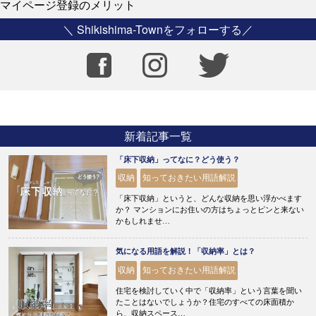
マイページ登録のメリット
＼ Shikishima-Townをフォローする／
新着記事一覧
「床下収納」ってなに？どう使う？
収納
知っておきたい用語解説
「床下収納」というと、どんな収納を思い浮かべます
か？ マンションにお住いの方はちょっとピンと来ない
かもしれませ…
気になる用語を解説！「収納率」とは？
収納
知っておきたい用語解説
住宅を検討していく中で「収納率」という言葉を聞い
たことはないでしょうか？住宅のすべての床面積か
ら、収納スペース…