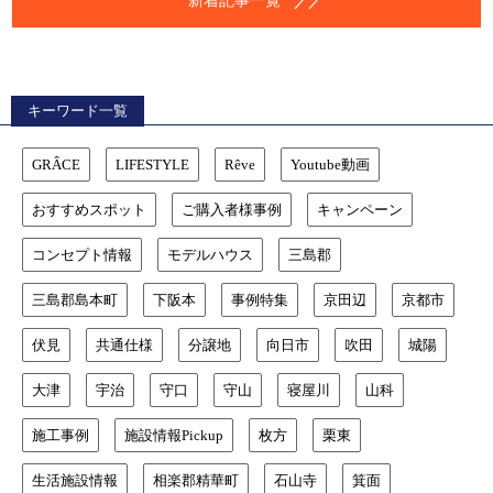
新着記事一覧
キーワード一覧
GRÂCE
LIFESTYLE
Rêve
Youtube動画
おすすめスポット
ご購入者様事例
キャンペーン
コンセプト情報
モデルハウス
三島郡
三島郡島本町
下阪本
事例特集
京田辺
京都市
伏見
共通仕様
分譲地
向日市
吹田
城陽
大津
宇治
守口
守山
寝屋川
山科
施工事例
施設情報Pickup
枚方
栗東
生活施設情報
相楽郡精華町
石山寺
箕面