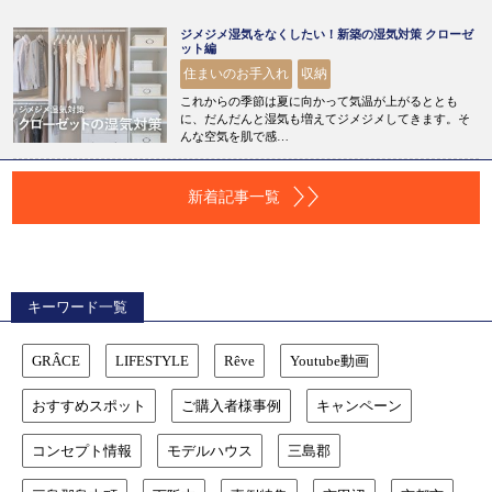
ジメジメ湿気をなくしたい！新築の湿気対策 クローゼ
ット編
住まいのお手入れ
収納
これからの季節は夏に向かって気温が上がるととも
に、だんだんと湿気も増えてジメジメしてきます。そ
んな空気を肌で感…
新着記事一覧
キーワード一覧
GRÂCE
LIFESTYLE
Rêve
Youtube動画
おすすめスポット
ご購入者様事例
キャンペーン
コンセプト情報
モデルハウス
三島郡