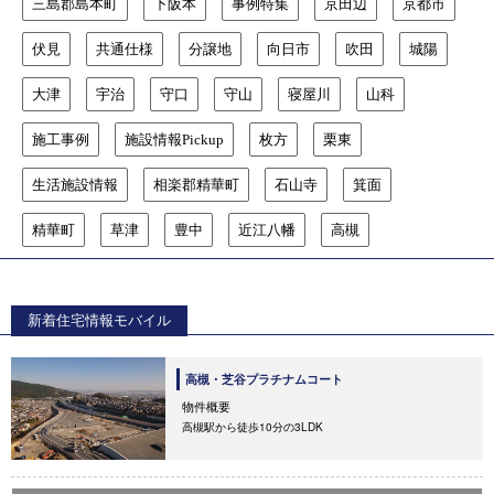
三島郡島本町
下阪本
事例特集
京田辺
京都市
伏見
共通仕様
分譲地
向日市
吹田
城陽
大津
宇治
守口
守山
寝屋川
山科
施工事例
施設情報Pickup
枚方
栗東
生活施設情報
相楽郡精華町
石山寺
箕面
精華町
草津
豊中
近江八幡
高槻
新着住宅情報モバイル
高槻・芝谷プラチナムコート
物件概要
高槻駅から徒歩10分の3LDK