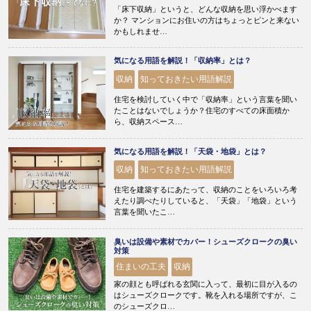
「床下収納」というと、どんな収納を思い浮かべます
か？ マンションにお住いの方はちょっとピンと来ない
かもしれませ…
気になる用語を解説！「収納率」とは？
収納
知っておきたい用語解説
住宅を検討していく中で「収納率」という言葉を聞い
たことはないでしょうか？住宅のすべての床面積か
ら、収納スペース…
気になる用語を解説！「天袋・地袋」とは？
収納
知っておきたい用語解説
住宅を建築するにあたって、収納のことをいろいろ考
えたり調べたりしていると、「天袋」「地袋」という
言葉を聞いたこ…
臭いは設備や素材でカバー！シューズクロークの臭い
対策
住まいの工夫
収納
家の顔とも呼ばれる玄関に入って、最初に目が入るの
はシューズクロークです。靴を入れる場所ですが、こ
のシューズクロ…