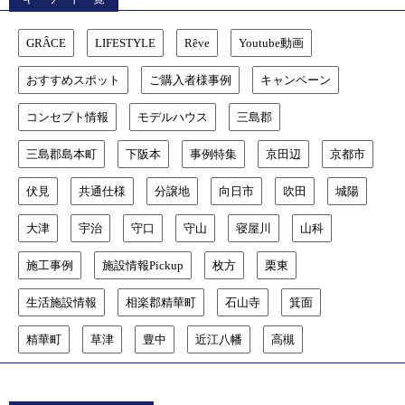
GRÂCE
LIFESTYLE
Rêve
Youtube動画
おすすめスポット
ご購入者様事例
キャンペーン
コンセプト情報
モデルハウス
三島郡
三島郡島本町
下阪本
事例特集
京田辺
京都市
伏見
共通仕様
分譲地
向日市
吹田
城陽
大津
宇治
守口
守山
寝屋川
山科
施工事例
施設情報Pickup
枚方
栗東
生活施設情報
相楽郡精華町
石山寺
箕面
精華町
草津
豊中
近江八幡
高槻