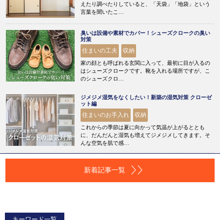
えたり調べたりしていると、「天袋」「地袋」という
言葉を聞いたこ…
臭いは設備や素材でカバー！シューズクロークの臭い
対策
住まいの工夫
収納
家の顔とも呼ばれる玄関に入って、最初に目が入るの
はシューズクロークです。靴を入れる場所ですが、こ
のシューズクロ…
ジメジメ湿気をなくしたい！新築の湿気対策 クローゼ
ット編
住まいのお手入れ
収納
これからの季節は夏に向かって気温が上がるととも
に、だんだんと湿気も増えてジメジメしてきます。そ
んな空気を肌で感…
新着記事一覧
キーワード一覧