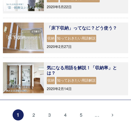
2020年5月22日
「床下収納」ってなに？どう使う？
収納
知っておきたい用語解説
2020年2月27日
気になる用語を解説！「収納率」と
は？
収納
知っておきたい用語解説
2020年2月14日
1
2
3
4
5
...