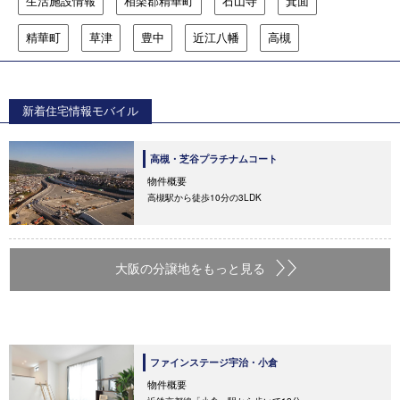
生活施設情報
相楽郡精華町
石山寺
箕面
精華町
草津
豊中
近江八幡
高槻
新着住宅情報モバイル
高槻・芝谷プラチナムコート
物件概要
高槻駅から徒歩10分の3LDK
大阪の分譲地をもっと見る
ファインステージ宇治・小倉
物件概要