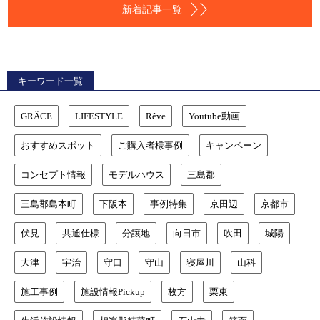
新着記事一覧
キーワード一覧
GRÂCE
LIFESTYLE
Rêve
Youtube動画
おすすめスポット
ご購入者様事例
キャンペーン
コンセプト情報
モデルハウス
三島郡
三島郡島本町
下阪本
事例特集
京田辺
京都市
伏見
共通仕様
分譲地
向日市
吹田
城陽
大津
宇治
守口
守山
寝屋川
山科
施工事例
施設情報Pickup
枚方
栗東