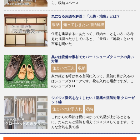
ら、収納スペース…
気になる用語を解説！「天袋・地袋」とは？
収納
知っておきたい用語解説
住宅を建築するにあたって、収納のことをいろいろ考
えたり調べたりしていると、「天袋」「地袋」という
言葉を聞いたこ…
臭いは設備や素材でカバー！シューズクロークの臭い
対策
住まいの工夫
収納
家の顔とも呼ばれる玄関に入って、最初に目が入るの
はシューズクロークです。靴を入れる場所ですが、こ
のシューズクロ…
ジメジメ湿気をなくしたい！新築の湿気対策 クローゼ
ット編
住まいのお手入れ
収納
これからの季節は夏に向かって気温が上がるととも
に、だんだんと湿気も増えてジメジメしてきます。そ
んな空気を肌で感…