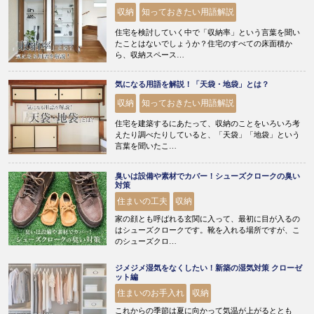
収納
知っておきたい用語解説
住宅を検討していく中で「収納率」という言葉を聞い
たことはないでしょうか？住宅のすべての床面積か
ら、収納スペース…
気になる用語を解説！「天袋・地袋」とは？
収納
知っておきたい用語解説
住宅を建築するにあたって、収納のことをいろいろ考
えたり調べたりしていると、「天袋」「地袋」という
言葉を聞いたこ…
臭いは設備や素材でカバー！シューズクロークの臭い
対策
住まいの工夫
収納
家の顔とも呼ばれる玄関に入って、最初に目が入るの
はシューズクロークです。靴を入れる場所ですが、こ
のシューズクロ…
ジメジメ湿気をなくしたい！新築の湿気対策 クローゼ
ット編
住まいのお手入れ
収納
これからの季節は夏に向かって気温が上がるととも