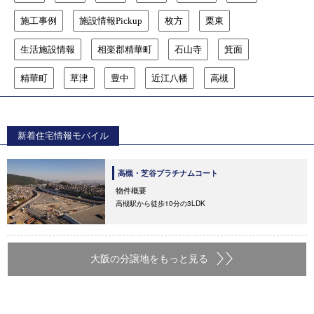
施工事例
施設情報Pickup
枚方
栗東
生活施設情報
相楽郡精華町
石山寺
箕面
精華町
草津
豊中
近江八幡
高槻
新着住宅情報モバイル
高槻・芝谷プラチナムコート
物件概要
高槻駅から徒歩10分の3LDK
大阪の分譲地をもっと見る