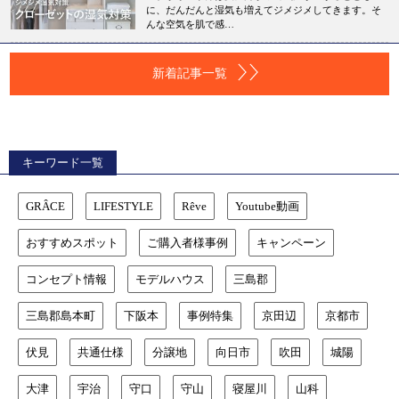
に、だんだんと湿気も増えてジメジメしてきます。そ
んな空気を肌で感…
新着記事一覧
キーワード一覧
GRÂCE
LIFESTYLE
Rêve
Youtube動画
おすすめスポット
ご購入者様事例
キャンペーン
コンセプト情報
モデルハウス
三島郡
三島郡島本町
下阪本
事例特集
京田辺
京都市
伏見
共通仕様
分譲地
向日市
吹田
城陽
大津
宇治
守口
守山
寝屋川
山科