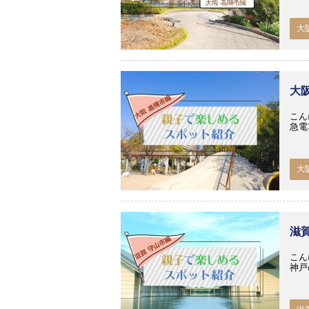
大
大
こん
急電
大
滋
こん
神戸