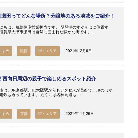
賀瀬田ってどんな場所？分譲地のある地域をご紹介！
にちは。敷島住宅営業担当です。 琵琶湖のすぐそばに位置す
滋賀県大津市瀬田は自然に囲まれた静かな街です。…
2021年12月6日
すすめ
滋賀
街・エリア
都 西向日周辺の親子で楽しめるスポット紹介
市は、JR京都駅、JR大阪駅からもアクセスが良好で、JRのほか
電鉄も通っています。 近くには名神高速も…
2021年11月26日
すすめ
京都
街・エリア