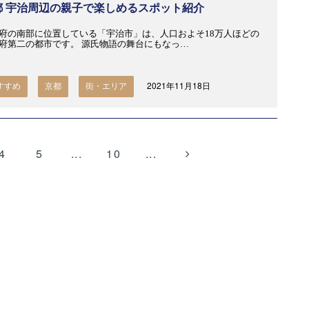
都 宇治周辺の親子で楽しめるスポット紹介
府の南部に位置している「宇治市」は、人口およそ18万人ほどの
府第二の都市です。 源氏物語の舞台にもなっ…
2021年11月18日
すすめ
京都
街・エリア
4
5
...
10
...