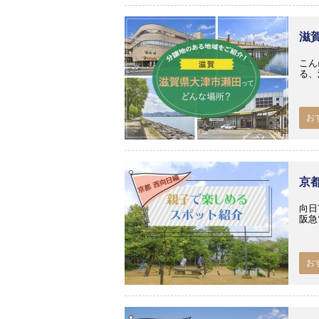
滋
こん
る、
お
京
向日
阪急
お