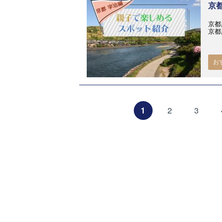
京
京都
京都
お
1
2
3