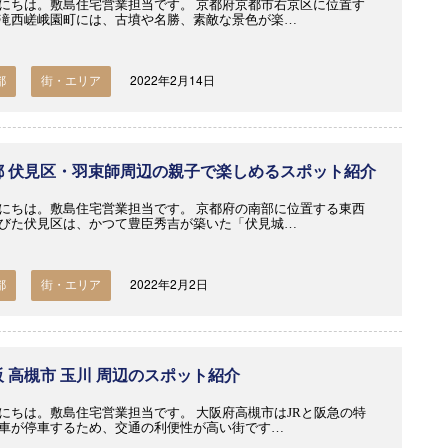
にちは。敷島住宅営業担当です。 京都府京都市右京区に位置す
滝西嵯峨園町には、古墳や名勝、素敵な景色が楽…
2022年2月14日
都
街・エリア
都 伏見区・羽束師周辺の親子で楽しめるスポット紹介
にちは。敷島住宅営業担当です。 京都府の南部に位置する東西
びた伏見区は、かつて豊臣秀吉が築いた「伏見城…
2022年2月2日
都
街・エリア
阪 高槻市 玉川 周辺のスポット紹介
にちは。敷島住宅営業担当です。 大阪府高槻市はJRと阪急の特
車が停車するため、交通の利便性が高い街です…