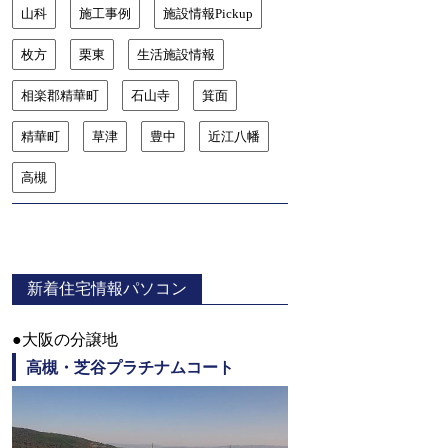
山科
施工事例
施設情報Pickup
枚方
栗東
生活施設情報
相楽郡精華町
石山寺
箕面
精華町
草津
豊中
近江八幡
高槻
新着住宅情報パソコン
●大阪の分譲地
高槻・芝谷プラチナムコート