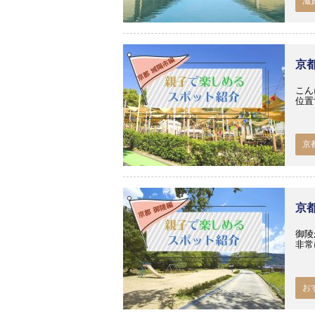
滋
京
こん
位置
京
京
御陵
非常
お