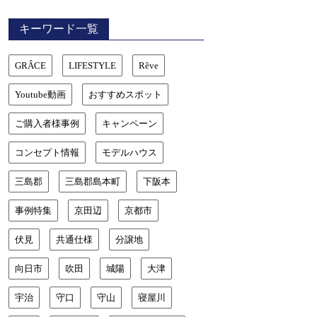
キーワード一覧
GRÂCE
LIFESTYLE
Rêve
Youtube動画
おすすめスポット
ご購入者様事例
キャンペーン
コンセプト情報
モデルハウス
三島郡
三島郡島本町
下阪本
事例特集
京田辺
京都市
伏見
共通仕様
分譲地
向日市
吹田
城陽
大津
宇治
守口
守山
寝屋川