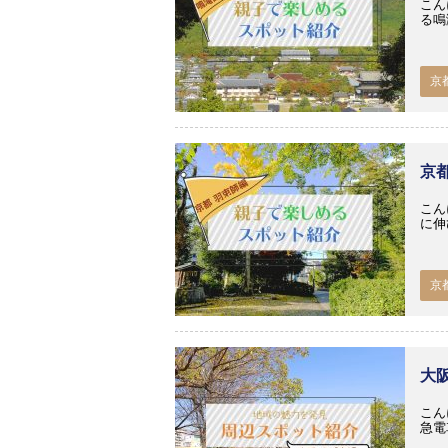
こん
る鳴
京
京
こん
に伸
京
大
こん
急電