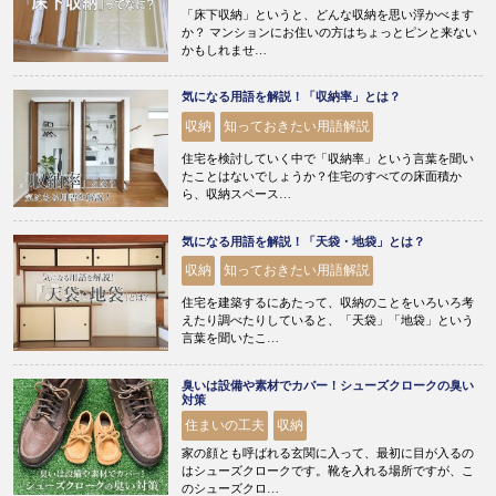
「床下収納」というと、どんな収納を思い浮かべます
か？ マンションにお住いの方はちょっとピンと来ない
かもしれませ…
気になる用語を解説！「収納率」とは？
収納
知っておきたい用語解説
住宅を検討していく中で「収納率」という言葉を聞い
たことはないでしょうか？住宅のすべての床面積か
ら、収納スペース…
気になる用語を解説！「天袋・地袋」とは？
収納
知っておきたい用語解説
住宅を建築するにあたって、収納のことをいろいろ考
えたり調べたりしていると、「天袋」「地袋」という
言葉を聞いたこ…
臭いは設備や素材でカバー！シューズクロークの臭い
対策
住まいの工夫
収納
家の顔とも呼ばれる玄関に入って、最初に目が入るの
はシューズクロークです。靴を入れる場所ですが、こ
のシューズクロ…