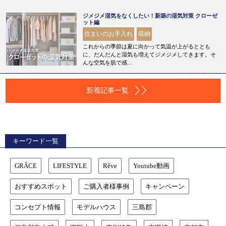
ジメジメ湿気をなくしたい！新築の湿気対策 クローゼ
ット編
住まいのお手入れ
収納
これからの季節は夏に向かって気温が上がるととも
に、だんだんと湿気も増えてジメジメしてきます。そ
んな空気を肌で感…
新着記事一覧
キーワード一覧
GRÂCE
LIFESTYLE
Rêve
Youtube動画
おすすめスポット
ご購入者様事例
キャンペーン
コンセプト情報
モデルハウス
三島郡