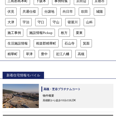
三島郡島本町
下阪本
事例特集
京田辺
京都市
伏見
共通仕様
分譲地
向日市
吹田
城陽
大津
宇治
守口
守山
寝屋川
山科
施工事例
施設情報Pickup
枚方
栗東
生活施設情報
相楽郡精華町
石山寺
箕面
精華町
草津
豊中
近江八幡
高槻
新着住宅情報モバイル
高槻・芝谷プラチナムコート
物件概要
高槻駅から徒歩10分の3LDK