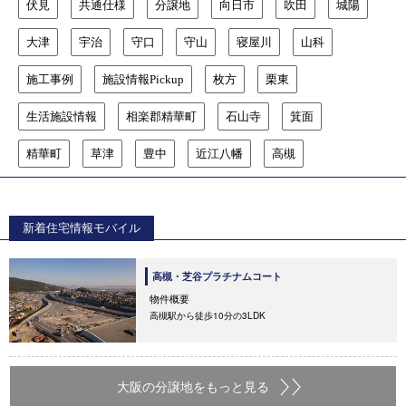
伏見
共通仕様
分譲地
向日市
吹田
城陽
大津
宇治
守口
守山
寝屋川
山科
施工事例
施設情報Pickup
枚方
栗東
生活施設情報
相楽郡精華町
石山寺
箕面
精華町
草津
豊中
近江八幡
高槻
新着住宅情報モバイル
高槻・芝谷プラチナムコート
物件概要
高槻駅から徒歩10分の3LDK
大阪の分譲地をもっと見る