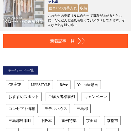
ット編
住まいのお手入れ
収納
これからの季節は夏に向かって気温が上がるととも
に、だんだんと湿気も増えてジメジメしてきます。そ
んな空気を肌で感…
新着記事一覧
キーワード一覧
GRÂCE
LIFESTYLE
Rêve
Youtube動画
おすすめスポット
ご購入者様事例
キャンペーン
コンセプト情報
モデルハウス
三島郡
三島郡島本町
下阪本
事例特集
京田辺
京都市