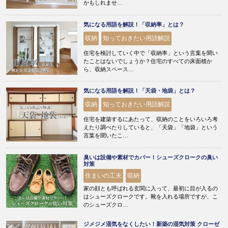
かもしれませ…
気になる用語を解説！「収納率」とは？
収納
知っておきたい用語解説
住宅を検討していく中で「収納率」という言葉を聞い
たことはないでしょうか？住宅のすべての床面積か
ら、収納スペース…
気になる用語を解説！「天袋・地袋」とは？
収納
知っておきたい用語解説
住宅を建築するにあたって、収納のことをいろいろ考
えたり調べたりしていると、「天袋」「地袋」という
言葉を聞いたこ…
臭いは設備や素材でカバー！シューズクロークの臭い
対策
住まいの工夫
収納
家の顔とも呼ばれる玄関に入って、最初に目が入るの
はシューズクロークです。靴を入れる場所ですが、こ
のシューズクロ…
ジメジメ湿気をなくしたい！新築の湿気対策 クローゼ