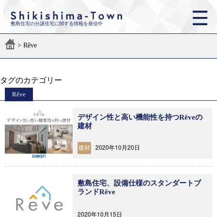
敷島住宅の分譲住宅に関する情報を発信中
>
Rêve
タグのカテゴリー
Rêve
デザイン性と高い機能性を持つRêveの
建材
2020年10月20日
建材
敷島住宅、設備仕様のスタンダートブ
ランドRêve
2020年10月15日