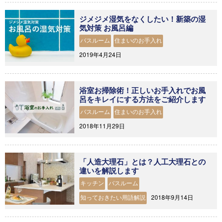
ジメジメ湿気をなくしたい！新築の湿
気対策 お風呂編
バスルーム
住まいのお手入れ
2019年4月24日
浴室お掃除術！正しいお手入れでお風
呂をキレイにする方法をご紹介します
バスルーム
住まいのお手入れ
2018年11月29日
「人造大理石」とは？人工大理石との
違いを解説します
キッチン
バスルーム
2018年9月14日
知っておきたい用語解説