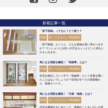
新着記事一覧
「床下収納」ってなに？どう使う？
収納
知っておきたい用語解説
「床下収納」というと、どんな収納を思い浮かべます
か？ マンションにお住いの方はちょっとピンと来ない
かもしれませ…
気になる用語を解説！「収納率」とは？
収納
知っておきたい用語解説
住宅を検討していく中で「収納率」という言葉を聞い
たことはないでしょうか？住宅のすべての床面積か
ら、収納スペース…
気になる用語を解説！「天袋・地袋」とは？
収納
知っておきたい用語解説
住宅を建築するにあたって、収納のことをいろいろ考