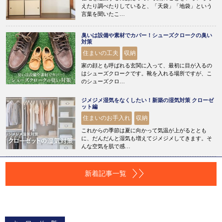
えたり調べたりしていると、「天袋」「地袋」という
言葉を聞いたこ…
臭いは設備や素材でカバー！シューズクロークの臭い
対策
住まいの工夫
収納
家の顔とも呼ばれる玄関に入って、最初に目が入るの
はシューズクロークです。靴を入れる場所ですが、こ
のシューズクロ…
ジメジメ湿気をなくしたい！新築の湿気対策 クローゼ
ット編
住まいのお手入れ
収納
これからの季節は夏に向かって気温が上がるととも
に、だんだんと湿気も増えてジメジメしてきます。そ
んな空気を肌で感…
新着記事一覧