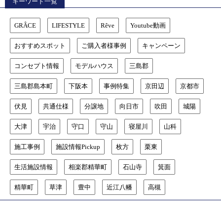
キーワード一覧
GRÂCE
LIFESTYLE
Rêve
Youtube動画
おすすめスポット
ご購入者様事例
キャンペーン
コンセプト情報
モデルハウス
三島郡
三島郡島本町
下阪本
事例特集
京田辺
京都市
伏見
共通仕様
分譲地
向日市
吹田
城陽
大津
宇治
守口
守山
寝屋川
山科
施工事例
施設情報Pickup
枚方
栗東
生活施設情報
相楽郡精華町
石山寺
箕面
精華町
草津
豊中
近江八幡
高槻