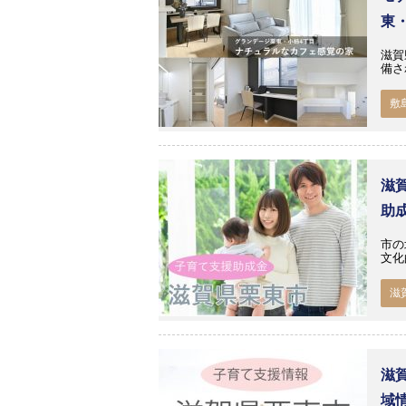
東
滋賀
備さ
敷
滋
助
市の
文化
滋
滋
域