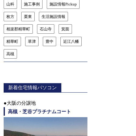
山科
施工事例
施設情報Pickup
枚方
栗東
生活施設情報
相楽郡精華町
石山寺
箕面
精華町
草津
豊中
近江八幡
高槻
新着住宅情報パソコン
●大阪の分譲地
高槻・芝谷プラチナムコート