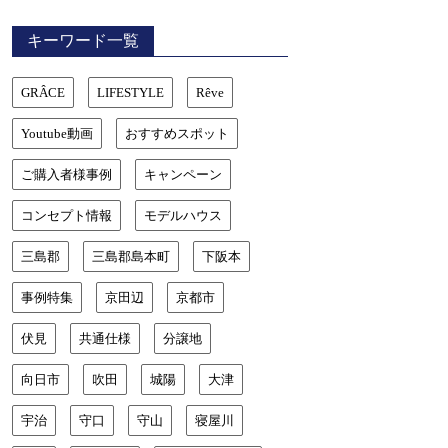
キーワード一覧
GRÂCE
LIFESTYLE
Rêve
Youtube動画
おすすめスポット
ご購入者様事例
キャンペーン
コンセプト情報
モデルハウス
三島郡
三島郡島本町
下阪本
事例特集
京田辺
京都市
伏見
共通仕様
分譲地
向日市
吹田
城陽
大津
宇治
守口
守山
寝屋川