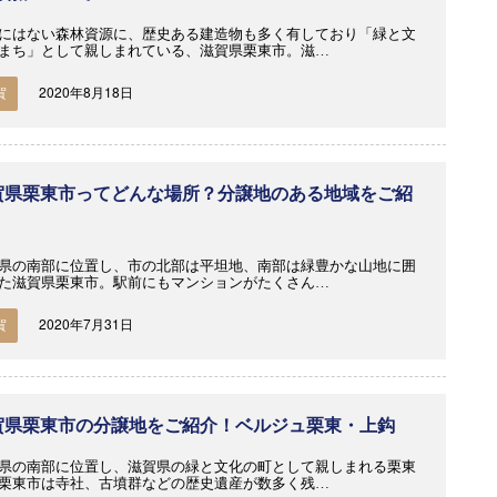
にはない森林資源に、歴史ある建造物も多く有しており「緑と文
まち」として親しまれている、滋賀県栗東市。滋…
2020年8月18日
賀
賀県栗東市ってどんな場所？分譲地のある地域をご紹
！
県の南部に位置し、市の北部は平坦地、南部は緑豊かな山地に囲
た滋賀県栗東市。駅前にもマンションがたくさん…
2020年7月31日
賀
賀県栗東市の分譲地をご紹介！ベルジュ栗東・上鈎
県の南部に位置し、滋賀県の緑と文化の町として親しまれる栗東
栗東市は寺社、古墳群などの歴史遺産が数多く残…