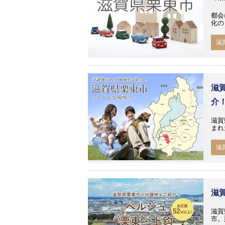
都会
化の
滋
滋
介
滋賀
まれ
滋
滋
滋賀
市。