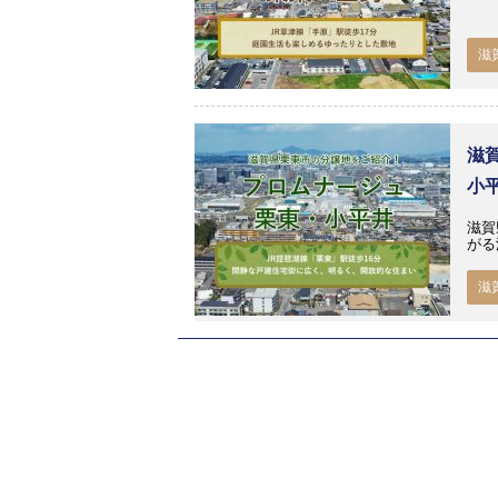
滋
滋
小
滋賀
がる
滋