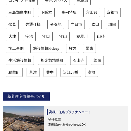
コンセプト情報
モデルハウス
三島郡
三島郡島本町
下阪本
事例特集
京田辺
京都市
伏見
共通仕様
分譲地
向日市
吹田
城陽
大津
宇治
守口
守山
寝屋川
山科
施工事例
施設情報Pickup
枚方
栗東
生活施設情報
相楽郡精華町
石山寺
箕面
精華町
草津
豊中
近江八幡
高槻
新着住宅情報モバイル
高槻・芝谷プラチナムコート
物件概要
高槻駅から徒歩10分の3LDK