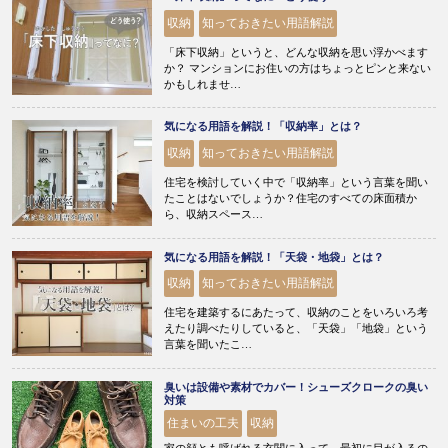
収納
知っておきたい用語解説
「床下収納」というと、どんな収納を思い浮かべます
か？ マンションにお住いの方はちょっとピンと来ない
かもしれませ…
気になる用語を解説！「収納率」とは？
収納
知っておきたい用語解説
住宅を検討していく中で「収納率」という言葉を聞い
たことはないでしょうか？住宅のすべての床面積か
ら、収納スペース…
気になる用語を解説！「天袋・地袋」とは？
収納
知っておきたい用語解説
住宅を建築するにあたって、収納のことをいろいろ考
えたり調べたりしていると、「天袋」「地袋」という
言葉を聞いたこ…
臭いは設備や素材でカバー！シューズクロークの臭い
対策
住まいの工夫
収納
家の顔とも呼ばれる玄関に入って、最初に目が入るの