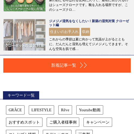
はシューズクロークです。靴を入れる場所ですが、こ
のシューズクロ…
ジメジメ湿気をなくしたい！新築の湿気対策 クローゼ
ット編
住まいのお手入れ
収納
これからの季節は夏に向かって気温が上がるととも
に、だんだんと湿気も増えてジメジメしてきます。そ
んな空気を肌で感…
新着記事一覧
キーワード一覧
GRÂCE
LIFESTYLE
Rêve
Youtube動画
おすすめスポット
ご購入者様事例
キャンペーン