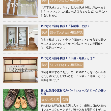
収納
知っておきたい用語解説
「床下収納」というと、どんな収納を思い浮かべます
か？ マンションにお住いの方はちょっとピンと来ない
かもしれませ…
気になる用語を解説！「収納率」とは？
収納
知っておきたい用語解説
住宅を検討していく中で「収納率」という言葉を聞い
たことはないでしょうか？住宅のすべての床面積か
ら、収納スペース…
気になる用語を解説！「天袋・地袋」とは？
収納
知っておきたい用語解説
住宅を建築するにあたって、収納のことをいろいろ考
えたり調べたりしていると、「天袋」「地袋」という
言葉を聞いたこ…
臭いは設備や素材でカバー！シューズクロークの臭い
対策
住まいの工夫
収納
家の顔とも呼ばれる玄関に入って、最初に目が入るの
はシューズクロークです。靴を入れる場所ですが、こ