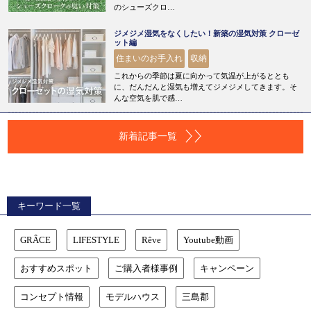
のシューズクロ…
ジメジメ湿気をなくしたい！新築の湿気対策 クローゼ
ット編
住まいのお手入れ
収納
これからの季節は夏に向かって気温が上がるととも
に、だんだんと湿気も増えてジメジメしてきます。そ
んな空気を肌で感…
新着記事一覧
キーワード一覧
GRÂCE
LIFESTYLE
Rêve
Youtube動画
おすすめスポット
ご購入者様事例
キャンペーン
コンセプト情報
モデルハウス
三島郡