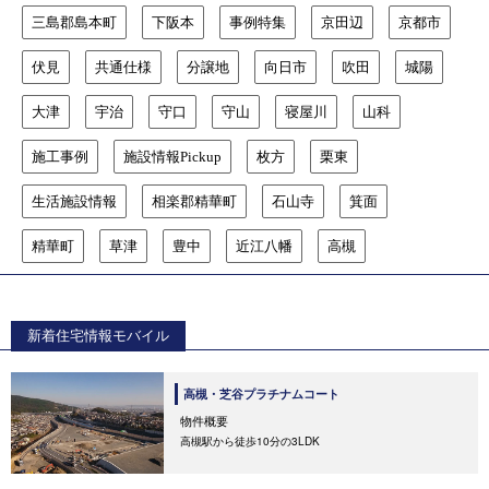
三島郡島本町
下阪本
事例特集
京田辺
京都市
伏見
共通仕様
分譲地
向日市
吹田
城陽
大津
宇治
守口
守山
寝屋川
山科
施工事例
施設情報Pickup
枚方
栗東
生活施設情報
相楽郡精華町
石山寺
箕面
精華町
草津
豊中
近江八幡
高槻
新着住宅情報モバイル
高槻・芝谷プラチナムコート
物件概要
高槻駅から徒歩10分の3LDK