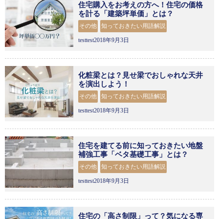
住宅購入をお考えの方へ！住宅の価格
を計る「建築坪単価」とは？
その他
知っておきたい用語解説
testtest2018年9月3日
化粧梁とは？見せ梁でおしゃれな天井
を演出しよう！
その他
知っておきたい用語解説
testtest2018年9月3日
住宅を建てる前に知っておきたい地盤
補強工事「ベタ基礎工事」とは？
その他
知っておきたい用語解説
testtest2018年9月3日
住宅の「高さ制限」って？気になる専