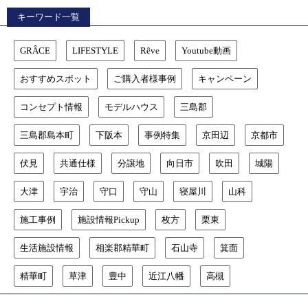
キーワード一覧
GRÂCE
LIFESTYLE
Rêve
Youtube動画
おすすめスポット
ご購入者様事例
キャンペーン
コンセプト情報
モデルハウス
三島郡
三島郡島本町
下阪本
事例特集
京田辺
京都市
伏見
共通仕様
分譲地
向日市
吹田
城陽
大津
宇治
守口
守山
寝屋川
山科
施工事例
施設情報Pickup
枚方
栗東
生活施設情報
相楽郡精華町
石山寺
箕面
精華町
草津
豊中
近江八幡
高槻