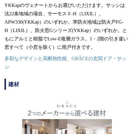
YKKapのヴェナートからお選びいただけます。サッシは
法22条地域の場合、サーモスⅡ-H（LIXIL）、
APW330(YKKap）のいずれか。準防火地域は防火戸FG-
H（LIXIL）、防火窓Gシリーズ(YKKap）のいずれか。と
もにアルミと樹脂でLow-E複層ガラス。1・2階の引き違い
窓すべて（小窓を除く）に雨戸付きです。
多彩なデザインと高断熱性能、GRÂCEの玄関ドア・サッ
シ
建材