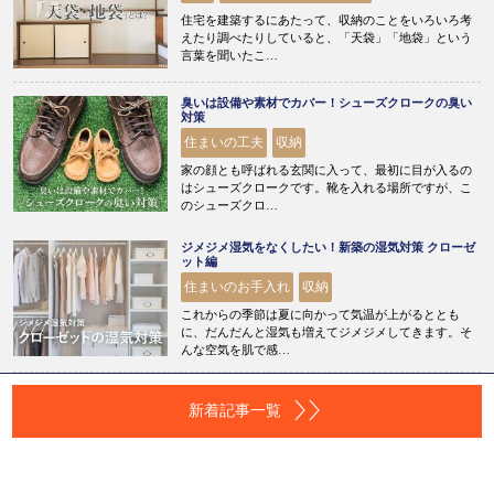
住宅を建築するにあたって、収納のことをいろいろ考
えたり調べたりしていると、「天袋」「地袋」という
言葉を聞いたこ…
臭いは設備や素材でカバー！シューズクロークの臭い
対策
住まいの工夫
収納
家の顔とも呼ばれる玄関に入って、最初に目が入るの
はシューズクロークです。靴を入れる場所ですが、こ
のシューズクロ…
ジメジメ湿気をなくしたい！新築の湿気対策 クローゼ
ット編
住まいのお手入れ
収納
これからの季節は夏に向かって気温が上がるととも
に、だんだんと湿気も増えてジメジメしてきます。そ
んな空気を肌で感…
新着記事一覧