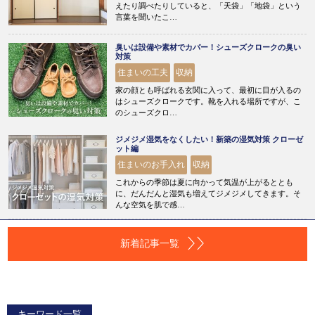
えたり調べたりしていると、「天袋」「地袋」という
言葉を聞いたこ…
臭いは設備や素材でカバー！シューズクロークの臭い
対策
住まいの工夫
収納
家の顔とも呼ばれる玄関に入って、最初に目が入るの
はシューズクロークです。靴を入れる場所ですが、こ
のシューズクロ…
ジメジメ湿気をなくしたい！新築の湿気対策 クローゼ
ット編
住まいのお手入れ
収納
これからの季節は夏に向かって気温が上がるととも
に、だんだんと湿気も増えてジメジメしてきます。そ
んな空気を肌で感…
新着記事一覧
キーワード一覧