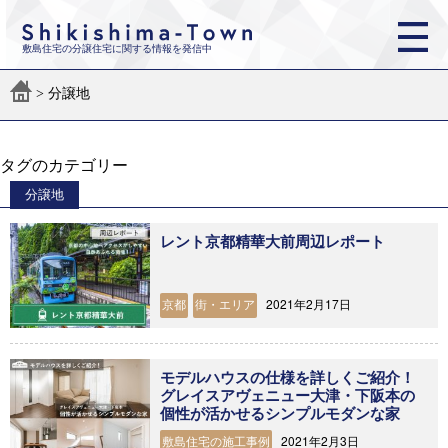
敷島住宅の分譲住宅に関する情報を発信中
>
分譲地
タグのカテゴリー
分譲地
レント京都精華大前周辺レポート
2021年2月17日
京都
街・エリア
モデルハウスの仕様を詳しくご紹介！
グレイスアヴェニュー大津・下阪本の
個性が活かせるシンプルモダンな家
2021年2月3日
敷島住宅の施工事例