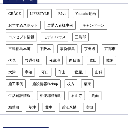
GRÂCE
LIFESTYLE
Rêve
Youtube動画
おすすめスポット
ご購入者様事例
キャンペーン
コンセプト情報
モデルハウス
三島郡
三島郡島本町
下阪本
事例特集
京田辺
京都市
伏見
共通仕様
分譲地
向日市
吹田
城陽
大津
宇治
守口
守山
寝屋川
山科
施工事例
施設情報Pickup
枚方
栗東
生活施設情報
相楽郡精華町
石山寺
箕面
精華町
草津
豊中
近江八幡
高槻