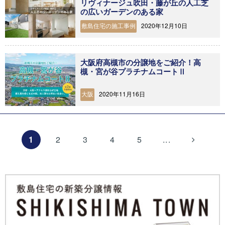
リヴィナージュ吹田・藤が丘の人工芝
の広いガーデンのある家
2020年12月10日
敷島住宅の施工事例
大阪府高槻市の分譲地をご紹介！高
槻・宮が谷プラチナムコートⅡ
2020年11月16日
大阪
1
2
3
4
5
...