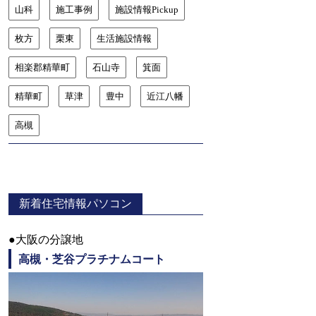
山科
施工事例
施設情報Pickup
枚方
栗東
生活施設情報
相楽郡精華町
石山寺
箕面
精華町
草津
豊中
近江八幡
高槻
新着住宅情報パソコン
●大阪の分譲地
高槻・芝谷プラチナムコート