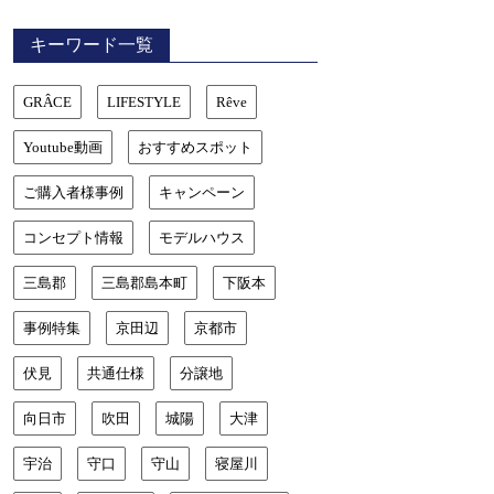
キーワード一覧
GRÂCE
LIFESTYLE
Rêve
Youtube動画
おすすめスポット
ご購入者様事例
キャンペーン
コンセプト情報
モデルハウス
三島郡
三島郡島本町
下阪本
事例特集
京田辺
京都市
伏見
共通仕様
分譲地
向日市
吹田
城陽
大津
宇治
守口
守山
寝屋川