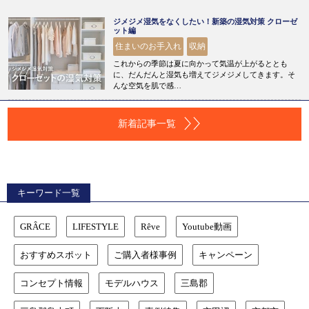
ジメジメ湿気をなくしたい！新築の湿気対策 クローゼ
ット編
住まいのお手入れ
収納
これからの季節は夏に向かって気温が上がるととも
に、だんだんと湿気も増えてジメジメしてきます。そ
んな空気を肌で感…
新着記事一覧
キーワード一覧
GRÂCE
LIFESTYLE
Rêve
Youtube動画
おすすめスポット
ご購入者様事例
キャンペーン
コンセプト情報
モデルハウス
三島郡