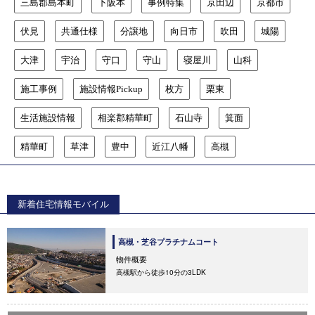
三島郡島本町
下阪本
事例特集
京田辺
京都市
伏見
共通仕様
分譲地
向日市
吹田
城陽
大津
宇治
守口
守山
寝屋川
山科
施工事例
施設情報Pickup
枚方
栗東
生活施設情報
相楽郡精華町
石山寺
箕面
精華町
草津
豊中
近江八幡
高槻
新着住宅情報モバイル
高槻・芝谷プラチナムコート
物件概要
高槻駅から徒歩10分の3LDK