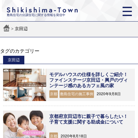
敷島住宅の分譲住宅に関する情報を発信中
>
京田辺
タグのカテゴリー
京田辺
モデルハウスの仕様を詳しくご紹介！
ファインステージ京田辺・興戸のヴィ
ンテージ感のあるカフェ風の家
2020年9月8日
京都
敷島住宅の施工事例
京都府京田辺市に親子で暮らしたい！
子育て支援に関する助成金について
2020年8月18日
京都