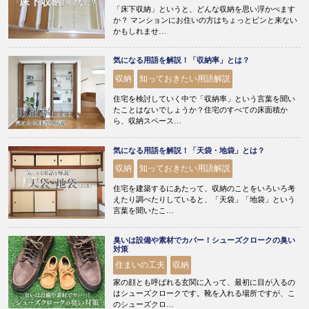
「床下収納」というと、どんな収納を思い浮かべます
か？ マンションにお住いの方はちょっとピンと来ない
かもしれませ…
気になる用語を解説！「収納率」とは？
収納
知っておきたい用語解説
住宅を検討していく中で「収納率」という言葉を聞い
たことはないでしょうか？住宅のすべての床面積か
ら、収納スペース…
気になる用語を解説！「天袋・地袋」とは？
収納
知っておきたい用語解説
住宅を建築するにあたって、収納のことをいろいろ考
えたり調べたりしていると、「天袋」「地袋」という
言葉を聞いたこ…
臭いは設備や素材でカバー！シューズクロークの臭い
対策
住まいの工夫
収納
家の顔とも呼ばれる玄関に入って、最初に目が入るの
はシューズクロークです。靴を入れる場所ですが、こ
のシューズクロ…