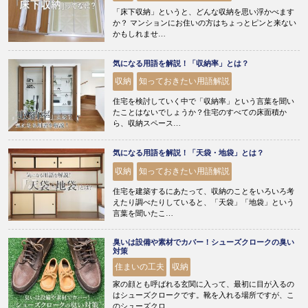
「床下収納」というと、どんな収納を思い浮かべます
か？ マンションにお住いの方はちょっとピンと来ない
かもしれませ…
気になる用語を解説！「収納率」とは？
収納
知っておきたい用語解説
住宅を検討していく中で「収納率」という言葉を聞い
たことはないでしょうか？住宅のすべての床面積か
ら、収納スペース…
気になる用語を解説！「天袋・地袋」とは？
収納
知っておきたい用語解説
住宅を建築するにあたって、収納のことをいろいろ考
えたり調べたりしていると、「天袋」「地袋」という
言葉を聞いたこ…
臭いは設備や素材でカバー！シューズクロークの臭い
対策
住まいの工夫
収納
家の顔とも呼ばれる玄関に入って、最初に目が入るの
はシューズクロークです。靴を入れる場所ですが、こ
のシューズクロ…