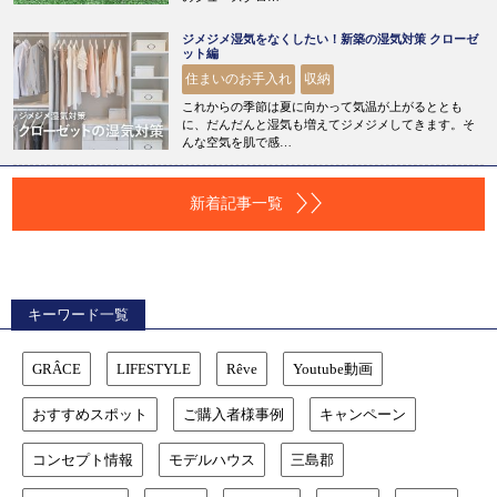
ジメジメ湿気をなくしたい！新築の湿気対策 クローゼ
ット編
住まいのお手入れ
収納
これからの季節は夏に向かって気温が上がるととも
に、だんだんと湿気も増えてジメジメしてきます。そ
んな空気を肌で感…
新着記事一覧
キーワード一覧
GRÂCE
LIFESTYLE
Rêve
Youtube動画
おすすめスポット
ご購入者様事例
キャンペーン
コンセプト情報
モデルハウス
三島郡