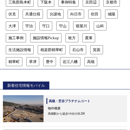
三島郡島本町
下阪本
事例特集
京田辺
京都市
伏見
共通仕様
分譲地
向日市
吹田
城陽
大津
宇治
守口
守山
寝屋川
山科
施工事例
施設情報Pickup
枚方
栗東
生活施設情報
相楽郡精華町
石山寺
箕面
精華町
草津
豊中
近江八幡
高槻
新着住宅情報モバイル
高槻・芝谷プラチナムコート
物件概要
高槻駅から徒歩10分の3LDK